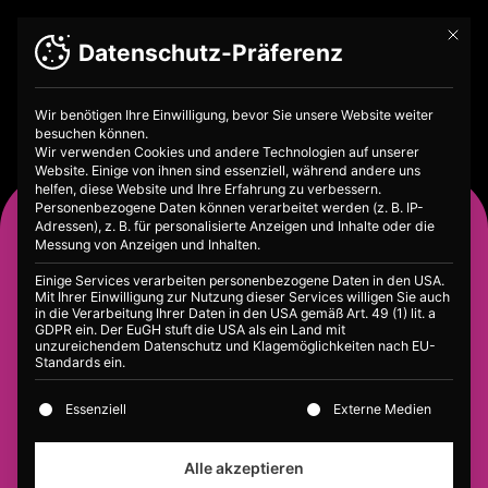
Mit die
Datenschutz-Präferenz
Wir benötigen Ihre Einwilligung, bevor Sie unsere Website weiter
besuchen können.
Wir verwenden Cookies und andere Technologien auf unserer
Website. Einige von ihnen sind essenziell, während andere uns
helfen, diese Website und Ihre Erfahrung zu verbessern.
Personenbezogene Daten können verarbeitet werden (z. B. IP-
Lexikon
Adressen), z. B. für personalisierte Anzeigen und Inhalte oder die
Messung von Anzeigen und Inhalten.
Unser Lexikon erklärt Begrifflichkeiten
Einige Services verarbeiten personenbezogene Daten in den USA.
aus der Finanzwelt auf verständliche Art
Mit Ihrer Einwilligung zur Nutzung dieser Services willigen Sie auch
und Weise. Auch als Download
in die Verarbeitung Ihrer Daten in den USA gemäß Art. 49 (1) lit. a
GDPR ein. Der EuGH stuft die USA als ein Land mit
erhältlich!
unzureichendem Datenschutz und Klagemöglichkeiten nach EU-
Standards ein.
Download
Es folgt eine Liste der Service-Gruppen, für die eine E
Essenziell
Externe Medien
Alle akzeptieren