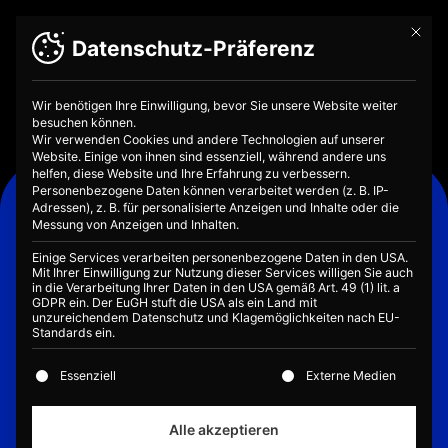
Mit die
Datenschutz-Präferenz
Wir benötigen Ihre Einwilligung, bevor Sie unsere Website weiter
besuchen können.
Wir verwenden Cookies und andere Technologien auf unserer
Website. Einige von ihnen sind essenziell, während andere uns
helfen, diese Website und Ihre Erfahrung zu verbessern.
Über Uns
Personenbezogene Daten können verarbeitet werden (z. B. IP-
Adressen), z. B. für personalisierte Anzeigen und Inhalte oder die
Ein Blick hinter die Kulissen: Wir verraten
Messung von Anzeigen und Inhalten.
dir, wer wir sind, welche Mission wir
Einige Services verarbeiten personenbezogene Daten in den USA.
haben, welche DNA wir in uns tragen
Mit Ihrer Einwilligung zur Nutzung dieser Services willigen Sie auch
in die Verarbeitung Ihrer Daten in den USA gemäß Art. 49 (1) lit. a
und warum es uns überhaupt gibt.
GDPR ein. Der EuGH stuft die USA als ein Land mit
unzureichendem Datenschutz und Klagemöglichkeiten nach EU-
Standards ein.
Es folgt eine Liste der Service-Gruppen, für die eine E
Essenziell
Externe Medien
Alle akzeptieren