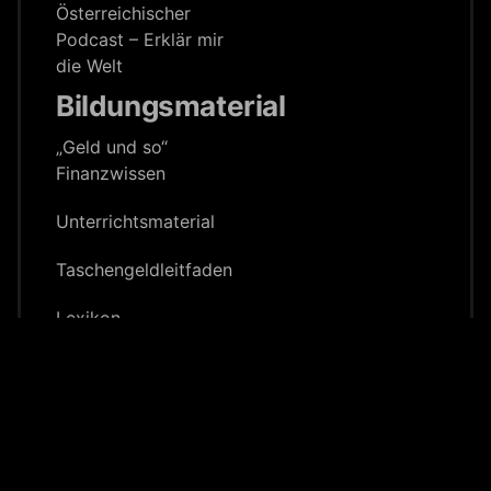
Österreichischer
Podcast – Erklär mir
die Welt
Bildungsmaterial
„Geld und so“
Finanzwissen
Unterrichts­material
Taschengeld­leitfaden
Lexikon
Website:
ZEITGEIST
&
ZG Digital