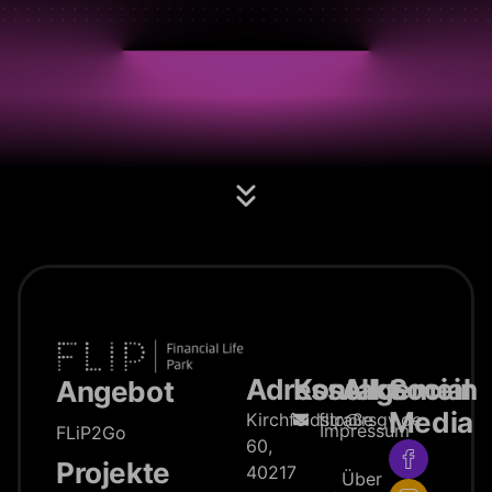
Adresse
Kontakt
Allgemein
Social
Angebot
Media
Kirchfeldstraße
flip@rsgv.de
Impressum
FLiP2Go
60,
Projekte
40217
Über