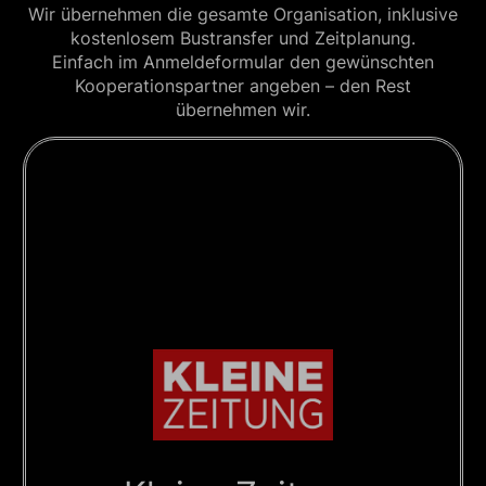
Wir übernehmen die gesamte Organisation, inklusive
kostenlosem Bustransfer und Zeitplanung.
Einfach im Anmeldeformular den gewünschten
Kooperationspartner angeben – den Rest
übernehmen wir.
Schule macht Zeitung
Die Kleine Zeitung ermöglicht einen
spannenden Blick hinter die Kulissen des
Journalismus. Bei Redaktionsbesuchen und
Medienprojekten lernen Schüler:innen, wie
Nachrichten entstehen, was
Medienkompetenz bedeutet und wie sie
eigene Inhalte reflektiert und kreativ
umsetzen können.