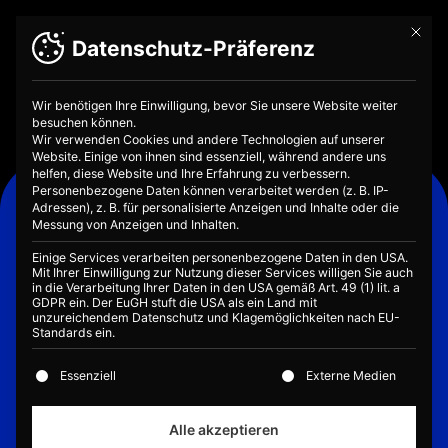
Mit die
Datenschutz-Präferenz
Wir benötigen Ihre Einwilligung, bevor Sie unsere Website weiter
besuchen können.
Wir verwenden Cookies und andere Technologien auf unserer
Website. Einige von ihnen sind essenziell, während andere uns
helfen, diese Website und Ihre Erfahrung zu verbessern.
Kooperationen
Personenbezogene Daten können verarbeitet werden (z. B. IP-
Adressen), z. B. für personalisierte Anzeigen und Inhalte oder die
Gemeinsam mit starken Partner:innen
Messung von Anzeigen und Inhalten.
setzten wir uns das Ziel, ein vernetztes
Einige Services verarbeiten personenbezogene Daten in den USA.
Ganztagesangebot zu schaffen und so
Mit Ihrer Einwilligung zur Nutzung dieser Services willigen Sie auch
in die Verarbeitung Ihrer Daten in den USA gemäß Art. 49 (1) lit. a
die Welt der Finanzen mit Themen der
GDPR ein. Der EuGH stuft die USA als ein Land mit
Naturwissenschaften, der Kultur oder
unzureichendem Datenschutz und Klagemöglichkeiten nach EU-
Standards ein.
auch der Medienlandschaft zu
verbinden.
Es folgt eine Liste der Service-Gruppen, für die eine E
Essenziell
Externe Medien
Alle akzeptieren