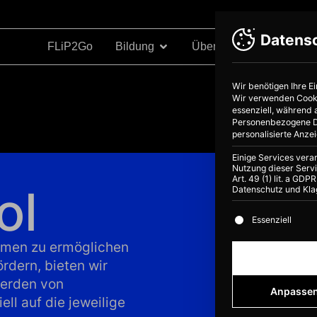
Datens
FLiP2Go
Bildung
Über Uns
Projekte
Wir benötigen Ihre E
Wir verwenden Cookie
essenziell, während 
Personenbezogene Dat
personalisierte Anze
Einige Services vera
Nutzung dieser Servi
Art. 49 (1) lit. a GD
ol
Datenschutz und Kla
Es folgt eine Li
Essenziell
hemen zu ermöglichen
rdern, bieten wir
werden von
Anpasse
ll auf die jeweilige