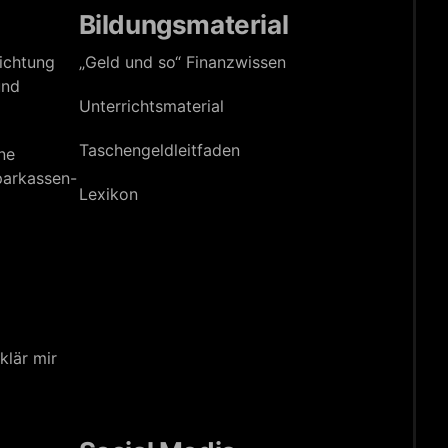
Bildungsmaterial
richtung
„Geld und so“ Finanzwissen
und
Unterrichts­material
Taschengeld­leitfaden
ne
parkassen-
Lexikon
klär mir