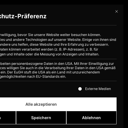
Mit dies
chutz-Präferenz
Jetzt anfragen
inwilligung, bevor Sie unsere Website weiter besuchen können.
s und andere Technologien auf unserer Website. Einige von ihnen sind
andere uns helfen, diese Website und Ihre Erfahrung zu verbessern.
en können verarbeitet werden (z. B. IP-Adressen), z. B. für
igen und Inhalte oder die Messung von Anzeigen und Inhalten.
rbeiten personenbezogene Daten in den USA. Mit Ihrer Einwilligung zur
ces willigen Sie auch in die Verarbeitung Ihrer Daten in den USA gemäß
PR ein. Der EuGH stuft die USA als ein Land mit unzureichendem
gemöglichkeiten nach EU-Standards ein.
ste der Service-Gruppen, für die eine Einwilligung erteilt 
Externe Medien
Alle akzeptieren
n
Speichern
Ablehnen