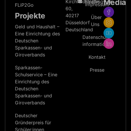
Media
Kirchfeldstraße
flip@rsgv.de
Impressum
FLiP2Go
60,
Projekte
40217
Über
Düsseldorf
Uns
Geld und Haushalt –
Deutschland
Eine Einrichtung des
Datenschutz­
Deutschen
information
Sparkassen- und
Giroverbands
Kontakt
Sparkassen-
Presse
Schulservice – Eine
Einrichtung des
Deutschen
Sparkassen- und
Giroverbands
Deutscher
Gründerpreis für
Schüler:innen