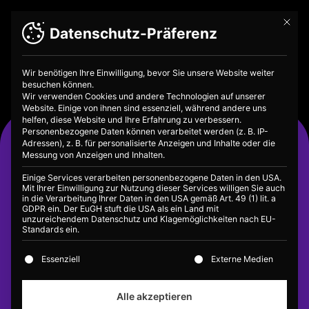
Mit die
Datenschutz-Präferenz
Wir benötigen Ihre Einwilligung, bevor Sie unsere Website weiter
besuchen können.
Wir verwenden Cookies und andere Technologien auf unserer
Website. Einige von ihnen sind essenziell, während andere uns
helfen, diese Website und Ihre Erfahrung zu verbessern.
Warum muss die
Personenbezogene Daten können verarbeitet werden (z. B. IP-
Adressen), z. B. für personalisierte Anzeigen und Inhalte oder die
Wirtschaft
Messung von Anzeigen und Inhalten.
Einige Services verarbeiten personenbezogene Daten in den USA.
wachsen?
Mit Ihrer Einwilligung zur Nutzung dieser Services willigen Sie auch
in die Verarbeitung Ihrer Daten in den USA gemäß Art. 49 (1) lit. a
GDPR ein. Der EuGH stuft die USA als ein Land mit
unzureichendem Datenschutz und Klagemöglichkeiten nach EU-
Standards ein.
Es folgt eine Liste der Service-Gruppen, für die eine E
Essenziell
Externe Medien
Alle akzeptieren