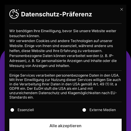
Mit die
Datenschutz-Präferenz
Wir benötigen Ihre Einwilligung, bevor Sie unsere Website weiter
besuchen können.
Wir verwenden Cookies und andere Technologien auf unserer
Website. Einige von ihnen sind essenziell, während andere uns
helfen, diese Website und Ihre Erfahrung zu verbessern.
Existenzminimum
Personenbezogene Daten können verarbeitet werden (z. B. IP-
Adressen), z. B. für personalisierte Anzeigen und Inhalte oder die
Messung von Anzeigen und Inhalten.
Einige Services verarbeiten personenbezogene Daten in den USA.
Mit Ihrer Einwilligung zur Nutzung dieser Services willigen Sie auch
in die Verarbeitung Ihrer Daten in den USA gemäß Art. 49 (1) lit. a
GDPR ein. Der EuGH stuft die USA als ein Land mit
unzureichendem Datenschutz und Klagemöglichkeiten nach EU-
Standards ein.
Es folgt eine Liste der Service-Gruppen, für die eine E
Essenziell
Externe Medien
Alle akzeptieren