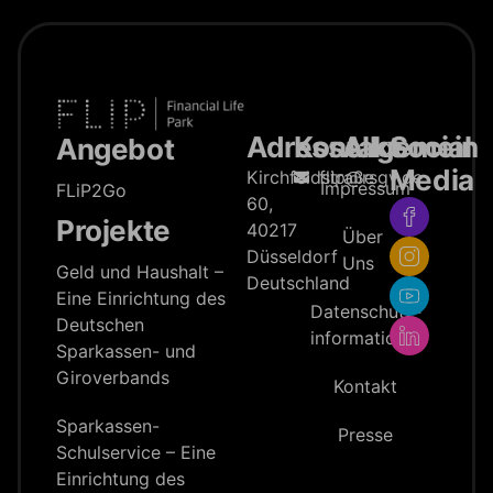
Adresse
Kontakt
Allgemein
Social
Angebot
Media
Kirchfeldstraße
flip@rsgv.de
Impressum
FLiP2Go
60,
Projekte
40217
Über
Düsseldorf
Uns
Geld und Haushalt –
Deutschland
Eine Einrichtung des
Datenschutz­
Deutschen
information
Sparkassen- und
Giroverbands
Kontakt
Sparkassen-
Presse
Schulservice – Eine
Einrichtung des