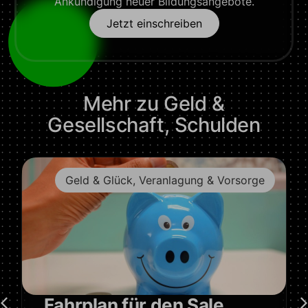
Ankündigung neuer Bildungsangebote.
Jetzt einschreiben
Mehr zu
Geld &
Gesellschaft
,
Schulden
Geld & Glück
,
Veranlagung & Vorsorge
Fahrplan für den Sale