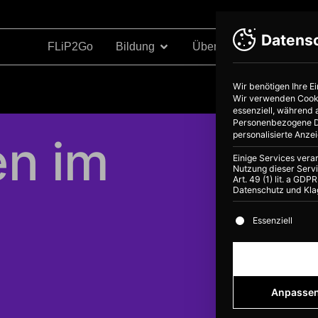
Datens
FLiP2Go
Bildung
Über Uns
Projekte
Wir benötigen Ihre E
Wir verwenden Cookie
essenziell, während 
Personenbezogene Dat
personalisierte Anze
en im
Einige Services vera
Nutzung dieser Servi
Art. 49 (1) lit. a GD
Datenschutz und Kla
Es folgt eine Li
Essenziell
Anpasse