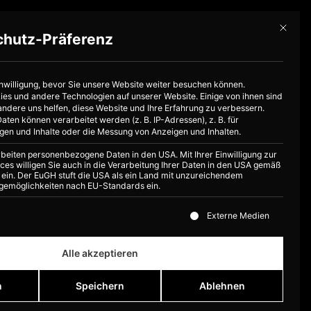
Mit dies
chutz-Präferenz
Jetzt anfragen
inwilligung, bevor Sie unsere Website weiter besuchen können.
s und andere Technologien auf unserer Website. Einige von ihnen sind
andere uns helfen, diese Website und Ihre Erfahrung zu verbessern.
en können verarbeitet werden (z. B. IP-Adressen), z. B. für
igen und Inhalte oder die Messung von Anzeigen und Inhalten.
rbeiten personenbezogene Daten in den USA. Mit Ihrer Einwilligung zur
ces willigen Sie auch in die Verarbeitung Ihrer Daten in den USA gemäß
PR ein. Der EuGH stuft die USA als ein Land mit unzureichendem
gemöglichkeiten nach EU-Standards ein.
ste der Service-Gruppen, für die eine Einwilligung erteilt 
Externe Medien
Alle akzeptieren
n
Speichern
Ablehnen