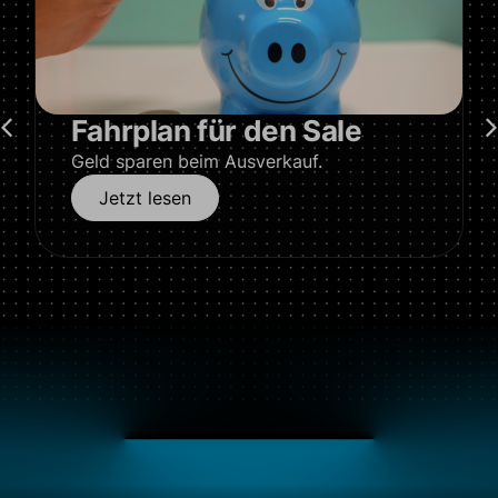
Berufswahl
Wenn du mit der Schule fertig bist, willst
du vielleicht noch immer Prinz:essin oder
Rennfahrer:in werden, aber die meisten
ergreifen doch einen anderen Beruf.
Jetzt lesen