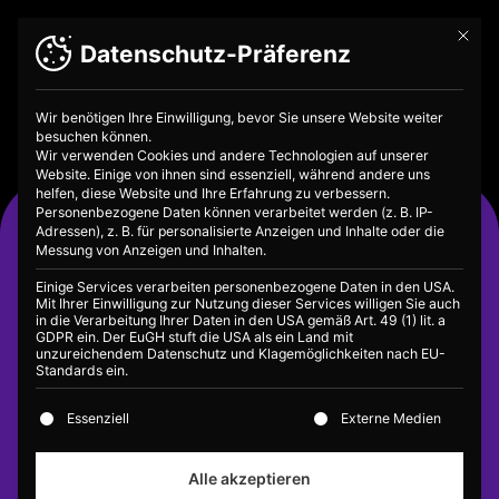
Mit die
Datenschutz-Präferenz
Wir benötigen Ihre Einwilligung, bevor Sie unsere Website weiter
besuchen können.
Wir verwenden Cookies und andere Technologien auf unserer
Website. Einige von ihnen sind essenziell, während andere uns
helfen, diese Website und Ihre Erfahrung zu verbessern.
Warum sind die
Personenbezogene Daten können verarbeitet werden (z. B. IP-
Adressen), z. B. für personalisierte Anzeigen und Inhalte oder die
Zinsen so niedrig?
Messung von Anzeigen und Inhalten.
Einige Services verarbeiten personenbezogene Daten in den USA.
Mit Ihrer Einwilligung zur Nutzung dieser Services willigen Sie auch
in die Verarbeitung Ihrer Daten in den USA gemäß Art. 49 (1) lit. a
GDPR ein. Der EuGH stuft die USA als ein Land mit
unzureichendem Datenschutz und Klagemöglichkeiten nach EU-
Standards ein.
Es folgt eine Liste der Service-Gruppen, für die eine E
Essenziell
Externe Medien
Alle akzeptieren