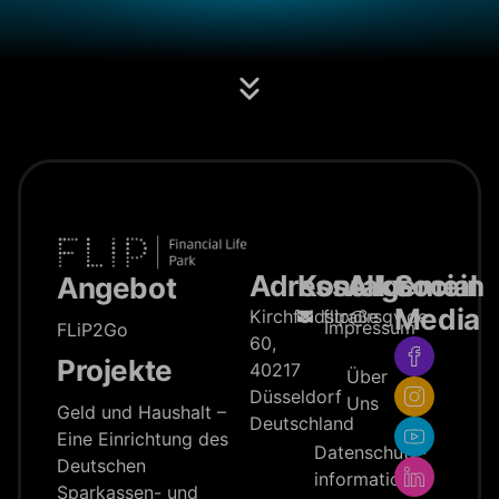
Adresse
Kontakt
Allgemein
Social
Angebot
Media
Kirchfeldstraße
flip@rsgv.de
Impressum
FLiP2Go
60,
Projekte
40217
Über
Düsseldorf
Uns
Geld und Haushalt –
Deutschland
Eine Einrichtung des
Datenschutz­
Deutschen
information
Sparkassen- und